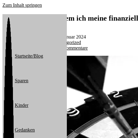
Zum Inhalt springen
2023: Das Jahr, in dem ich meine finanziell
Beitrags-Autor:
michael
Beitrag veröffentlicht:
4. Januar 2024
Beitrags-Kategorie:
Uncategorized
Beitrags-Kommentare:
0 Kommentare
Startseite/Blog
Sparen
Kinder
Gedanken