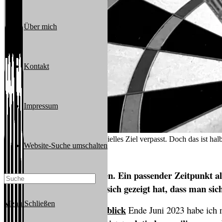
Über mich
Kontakt
Impressum
2023 wurde meinen finanzielles Ziel verpasst. Doch das ist hal
Website-Suche umschalten
Das neue Jahr hat begonnen. Ein passender Zeitpunkt also
auch ein Jahr, in welchem sich gezeigt hat, dass man si
Menü
Schließen
Halbjahresrückblick
In meinem
Ende Juni 2023 habe ich n