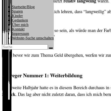
relativ langweilig
halbjährlichen Rückblicke zuletzt
waren. 
Startseite/Blog
Das zweite Halbjahr sollte mich lehren, dass “langweilig” a
Sparen
Kinder
Gedanken
Über mich
„Investieren sollte eher so sein, als würde man der
Kontakt
Impressum
damit nach Las Vegas.“
Website-Suche umschalten
Doch bevor wir zum Thema Geld übergehen, werfen wir zunä
Aufreger Nummer 1: Weiterbildung
Das zweite Halbjahr hatte es in diesem Bereich durchaus in
zurück
. Das lag aber nicht zuletzt daran, dass ich mich beru