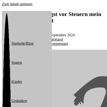
Zum Inhalt springen
FOPaT: Wie die Angst vor Steuern mein
Verhalten beeinflusst
Beitrags-Autor:
michael
Beitrag veröffentlicht:
27. September 2024
Beitrags-Kategorie:
Uncategorized
Startseite/Blog
Beitrags-Kommentare:
0 Kommentare
Sparen
Kinder
Gedanken