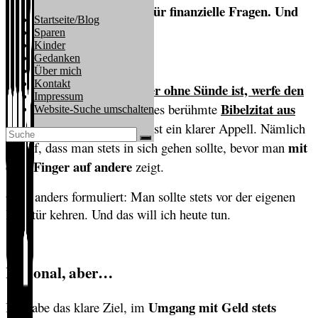
sie glauben. Das gilt auch für finanzielle Fragen. Und
Startseite/Blog
natürlich auch für mich.
Sparen
Kinder
Gedanken
Über mich
Kontakt
Wer ohne Sünde ist, werfe den
Schon Jesus hat gesagt:
“
Impressum
ersten Stein (auf sie)
Bibelzitat aus
”
. Dieses berühmte
Website-Suche umschalten
dem Johannesevangelium
ist ein klarer Appell. Nämlich
mit
darauf, dass man stets in sich gehen sollte, bevor man
dem Finger auf andere
zeigt.
Oder anders formuliert: Man sollte stets vor der eigenen
Haustür kehren. Und das will ich heute tun.
Rational, aber…
Umgang mit Geld stets
Ich habe das klare Ziel, im