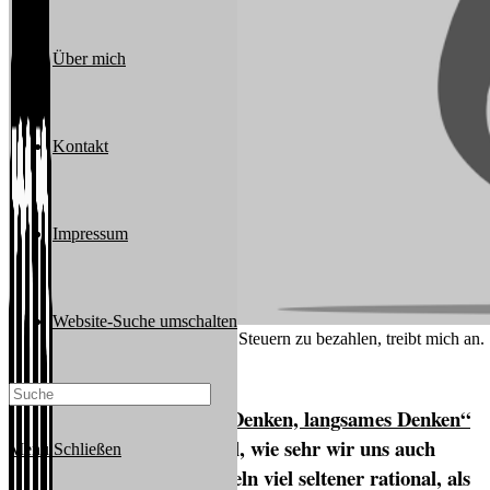
Über mich
Kontakt
Impressum
Website-Suche umschalten
Die Angst davor (unnötig) Steuern zu bezahlen, treibt mich an.
Spätestens seit
„Schnelles Denken, langsames Denken“
haben wir Gewissheit. Egal, wie sehr wir uns auch
Menü
Schließen
bemühen. Menschen handeln viel seltener rational, als