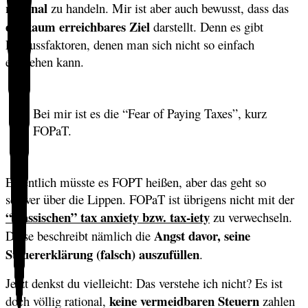
rational
zu handeln. Mir ist aber auch bewusst, dass das
ein kaum erreichbares Ziel
darstellt. Denn es gibt
Einflussfaktoren, denen man sich nicht so einfach
entziehen kann.
Bei mir ist es die “Fear of Paying Taxes”, kurz
FOPaT.
Eigentlich müsste es FOPT heißen, aber das geht so
schwer über die Lippen. FOPaT ist übrigens nicht mit der
“klassischen” tax anxiety bzw. tax-iety
zu verwechseln.
Angst davor, seine
Diese beschreibt nämlich die
Steuererklärung (falsch) auszufüllen
.
Jetzt denkst du vielleicht: Das verstehe ich nicht? Es ist
k
eine vermeidbaren Steuern
doch völlig rational,
zahlen