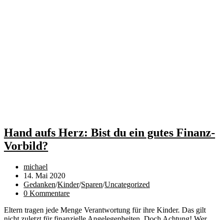
Hand aufs Herz: Bist du ein gutes Finanz-
Vorbild?
Beitrags-
michael
Autor:
Beitrag
14. Mai 2020
veröffentlicht:
Beitrags-
Gedanken
/
Kinder
/
Sparen
/
Uncategorized
Kategorie:
Beitrags-
0 Kommentare
Kommentare:
Eltern tragen jede Menge Verantwortung für ihre Kinder. Das gilt
nicht zuletzt für finanzielle Angelegenheiten. Doch Achtung! Wer