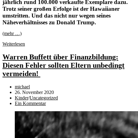
jährlich rund 100.000 verkaufte Exemplare dazu.
Trotz seiner großen Erfolge ist der Hawaiianer
umstritten. Und das nicht nur wegen seines
Näheverhältnisses zu Donald Trump.
(mehr …)
Alles
Weiterlesen
nur
Fake?
Warren Buffett über Finanzbildung:
Rich
Diesen Fehler sollten Eltern unbedingt
Dad,
Poor
vermeiden!
Dad
–
Beitrags-
michael
Die
Autor:
Beitrag
26. November 2020
ultimative
veröffentlicht:
Beitrags-
Kinder
/
Uncategorized
Buchbesprechung
Kategorie:
Beitrags-
Ein Kommentar
Kommentare: