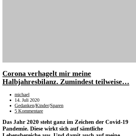
Corona verhagelt mir meine
Halbjahresbilanz. Zumindest teilweise…
Beitrags-
michael
Autor:
Beitrag
14. Juli 2020
veröffentlicht:
Beitrags-
Gedanken
/
Kinder
/
Sparen
Kategorie:
Beitrags-
5 Kommentare
Kommentare:
Das Jahr 2020 steht ganz im Zeichen der Covid-19
Pandemie. Diese wirkt sich auf sämtliche
Lebensbereiche aus. Und damit auch auf meine