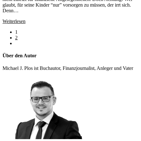
glaubt, für seine Kinder “nur” vorsorgen zu müssen, der irrt sich.
Denn…
Hand
Weiterlesen
aufs
1
Herz:
2
Bist
Gehe
du
zur
ein
nächsten
gutes
Über den Autor
Seite
Finanz-
Vorbild?
Michael J. Plos ist Buchautor, Finanzjournalist, Anleger und Vater