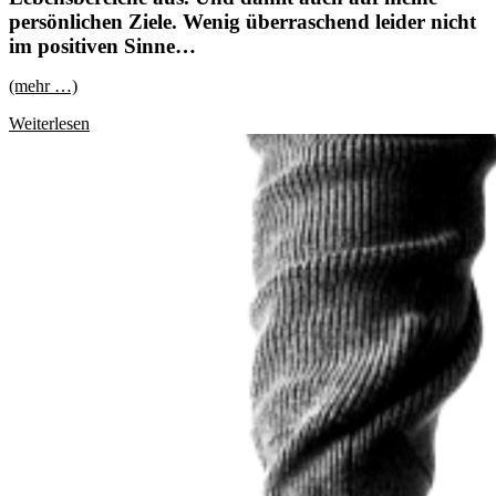
persönlichen Ziele. Wenig überraschend leider nicht
im positiven Sinne…
(mehr …)
Corona
Weiterlesen
verhagelt
mir
meine
Halbjahresbilanz.
Zumindest
teilweise…