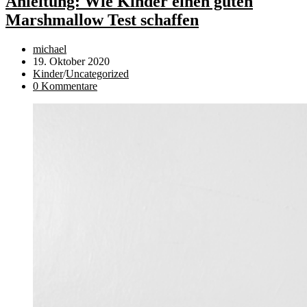
Anleitung: Wie Kinder einen guten
Finanzbildung:
Marshmallow Test schaffen
Diesen
Fehler
sollten
Beitrags-
michael
Eltern
Autor:
Beitrag
19. Oktober 2020
unbedingt
veröffentlicht:
Beitrags-
Kinder
/
Uncategorized
vermeiden!
Kategorie:
Beitrags-
0 Kommentare
Kommentare: