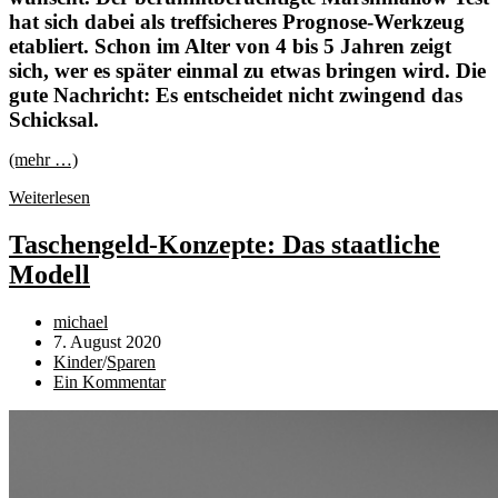
hat sich dabei als treffsicheres Prognose-Werkzeug
etabliert. Schon im Alter von 4 bis 5 Jahren zeigt
sich, wer es später einmal zu etwas bringen wird. Die
gute Nachricht: Es entscheidet nicht zwingend das
Schicksal.
(mehr …)
Anleitung:
Weiterlesen
Wie
Kinder
Taschengeld-Konzepte: Das staatliche
einen
Modell
guten
Marshmallow
Test
Beitrags-
michael
schaffen
Autor:
Beitrag
7. August 2020
veröffentlicht:
Beitrags-
Kinder
/
Sparen
Kategorie:
Beitrags-
Ein Kommentar
Kommentare: