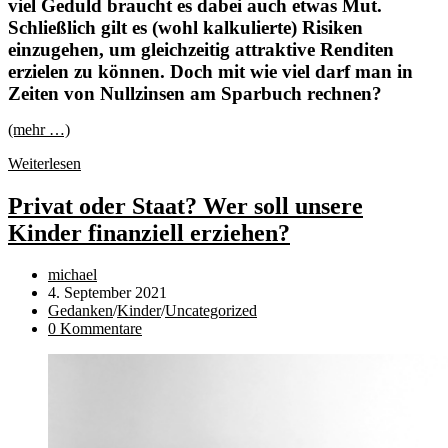
viel Geduld braucht es dabei auch etwas Mut.
Schließlich gilt es (wohl kalkulierte) Risiken
einzugehen, um gleichzeitig attraktive Renditen
erzielen zu können. Doch mit wie viel darf man in
Zeiten von Nullzinsen am Sparbuch rechnen?
(mehr …)
Reality-
Weiterlesen
Check
zum
Privat oder Staat? Wer soll unsere
Weltspartag:
Kinder finanziell erziehen?
Welche
Rendite
man
Beitrags-
michael
von
Autor:
Beitrag
4. September 2021
langfristigen
veröffentlicht:
Beitrags-
Gedanken
/
Kinder
/
Uncategorized
Investments
Kategorie:
Beitrags-
0 Kommentare
erwarten
Kommentare:
darf