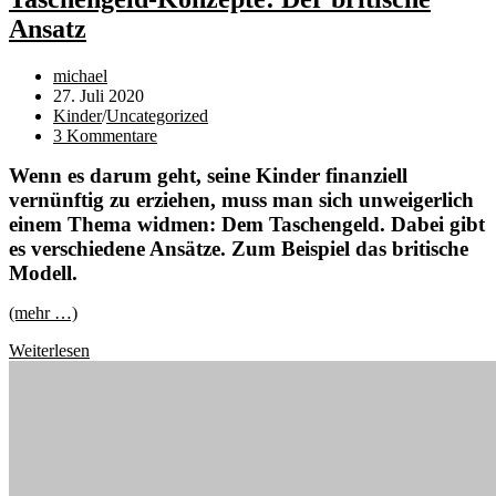
Ansatz
Beitrags-
michael
Autor:
Beitrag
27. Juli 2020
veröffentlicht:
Beitrags-
Kinder
/
Uncategorized
Kategorie:
Beitrags-
3 Kommentare
Kommentare:
Wenn es darum geht, seine Kinder finanziell
vernünftig zu erziehen, muss man sich unweigerlich
einem Thema widmen: Dem Taschengeld. Dabei gibt
es verschiedene Ansätze. Zum Beispiel das britische
Modell.
(mehr …)
Taschengeld-
Weiterlesen
Konzepte:
Der
britische
Ansatz