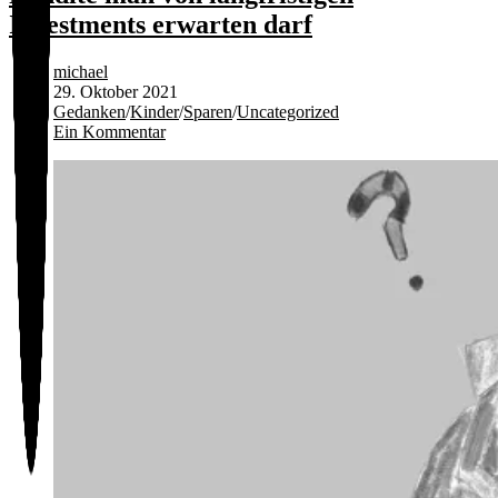
seinen
Investments erwarten darf
Gewinn
berechnet
Beitrags-
michael
Autor:
Beitrag
29. Oktober 2021
veröffentlicht:
Beitrags-
Gedanken
/
Kinder
/
Sparen
/
Uncategorized
Kategorie:
Beitrags-
Ein Kommentar
Kommentare: