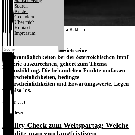
Startseite/Blog
Sparen
Kinder
Gedanken
Über mich
Kontakt
Impflotterie – Photo by Sara Bakhshi
Impressum
Website-
Suche
umschalten
Unglaublich aber wahr: Sich seine
Gewinnmöglichkeiten bei der österreichischen Impf-
Lotterie auszurechnen, gehört zum Thema
Finanzbildung. Die behandelten Punkte umfassen
Wahrscheinlichkeiten, bedingte
Wahrscheinlichkeiten und Erwartungswerte. Legen
wir also los.
(mehr …)
Impf-
Weiterlesen
Lotterie
Österreich:
Reality-Check zum Weltspartag: Welche
Wie
Rendite man von langfristigen
man