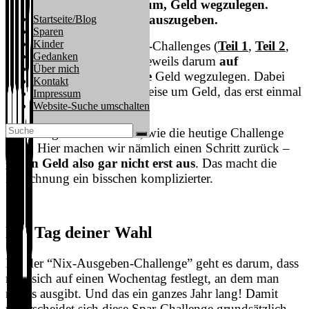
geht es diesmal nicht darum, Geld wegzulegen.
Sondern es gar nicht erst auszugeben.
Startseite/Blog
Sparen
Kinder
In den bisherigen vier Spar-Challenges (
Teil 1
,
Teil 2
,
Gedanken
Teil 3
und
Teil 4
) ging es jeweils darum
auf
Über mich
spielerische Art und Weise
Geld wegzulegen. Dabei
Kontakt
handelte es sich logischerweise um Geld, das erst einmal
Impressum
verdient werden muss.
Website-Suche umschalten
Doch es geht auch anders, wie die heutige Challenge
zeigt. Hier machen wir nämlich einen Schritt zurück –
geben Geld also gar nicht erst aus
. Das macht die
Berechnung ein bisschen komplizierter.
Ein Tag deiner Wahl
Bei der “Nix-Ausgeben-Challenge” geht es darum, dass
man sich auf einen Wochentag festlegt, an dem man
nichts ausgibt. Und das ein ganzes Jahr lang! Damit
unterscheidet sich diese Spar-Challenge grundsätzlich