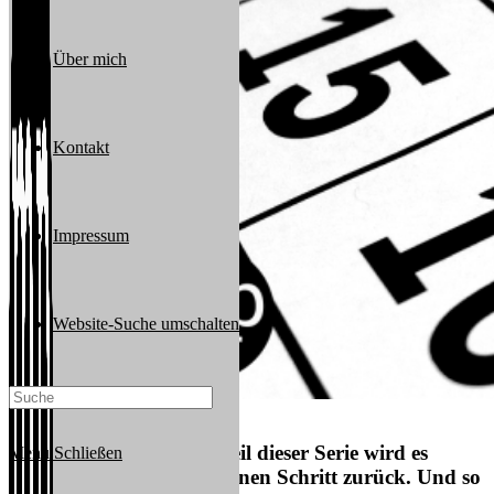
Über mich
Kontakt
Impressum
Website-Suche umschalten
Nix-Ausgeben-Challenge
Im mittlerweile fünften Teil dieser Serie wird es
Menü
Schließen
puristisch. Wir machen einen Schritt zurück. Und so