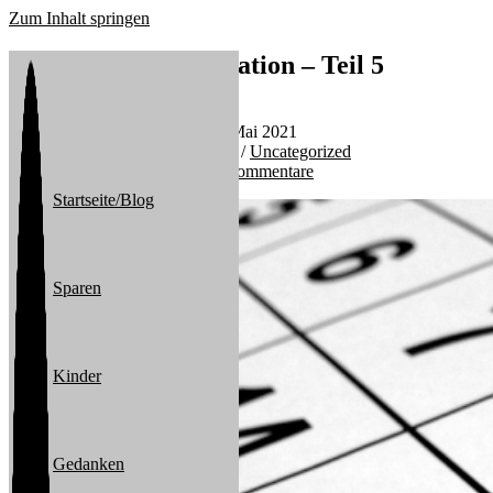
Zum Inhalt springen
Sparen und Gamification – Teil 5
Beitrags-Autor:
michael
Beitrag veröffentlicht:
11. Mai 2021
Beitrags-Kategorie:
Sparen
/
Uncategorized
Beitrags-Kommentare:
0 Kommentare
Startseite/Blog
Sparen
Kinder
Gedanken