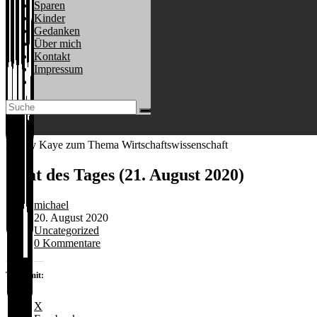
Sparen
Kinder
Gedanken
Über mich
Kontakt
Impressum
Website-
Suche
umschalten
Danny Kaye zum Thema Wirtschaftswissenschaft
Zitat des Tages (21. August 2020)
Beitrags-
michael
Autor:
Beitrag
20. August 2020
veröffentlicht:
Beitrags-
Uncategorized
Kategorie:
Beitrags-
0 Kommentare
Kommentare:
Teilen mit:
X