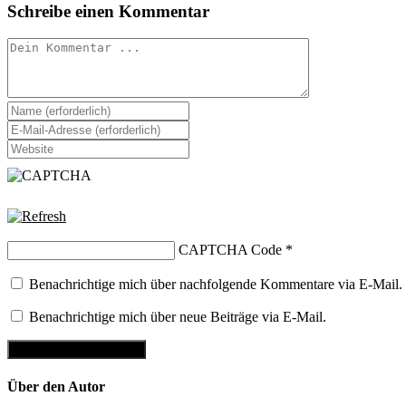
Schreibe einen Kommentar
Kommentieren
Gib
deinen
Gib
Namen
deine
Gib
oder
E-
deine
Benutzernamen
Mail-
Website-
zum
Adresse
URL
Kommentieren
zum
ein
ein
Kommentieren
(optional)
ein
CAPTCHA Code
*
Benachrichtige mich über nachfolgende Kommentare via E-Mail.
Benachrichtige mich über neue Beiträge via E-Mail.
Über den Autor