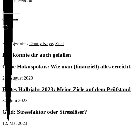
Facebook
Gefällt mir:
Wird
geladen …
Schlagwörter
:
Danny Kaye
,
Zitat
Das könnte dir auch gefallen
Ohne Hokuspokus: Wie man (finanziell) alles erreich
25. August 2020
Erstes Halbjahr 2023: Meine Ziele auf dem Prüfstand
30. Juni 2023
Geld: Stressfaktor oder Stresslöser?
12. Mai 2023