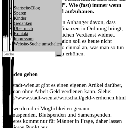
zentraler “part of the deal”. Wie (fast) immer wenn
Startseite/Blog
es darum geht, Wohlstand aufzubauen.
Sparen
Kinder
Ich persönlich bin ja eher ein Anhänger davon, dass
Gedanken
man zunächst die eigenen Finanzen in Ordnung bringt,
Über mich
Kontakt
bevor man sich dem zusätzlichen Verdienst widmet.
Impressum
Aber um die Ausgabensituation soll es heute nicht
Website-Suche umschalten
gehen. Schauen wir uns also einmal an, was man so tun
kann, um die Einnahmen zu erhöhen.
Spenden gehen
Auf stadt-wien.at gibt es einen eigenen Artikel darüber,
wie man ohne Arbeit Geld verdienen kann. Siehe:
https://www.stadt-wien.at/wirtschaft/geld-verdienen.html
Hier werden drei Möglichkeiten genannt.
Plasmaspenden, Blutspenden und Samenspenden.
Letzteres kommt nur für Männer in Frage, daher lassen
wir diesen Punkt aus.