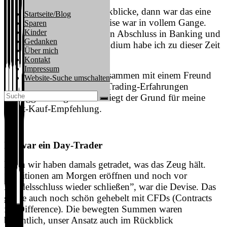
Wenn ich zehn Jahre zurückblicke, dann war das eine
Startseite/Blog
bewegte Zeit. Die Finanzkrise war in vollem Gange.
Sparen
Kinder
Und ich habe gerade meinen Abschluss in Banking und
Gedanken
Finance gemacht. Trotz Studium habe ich zu dieser Zeit
Über mich
längst Vollzeit gearbeitet.
Kontakt
Impressum
Unter anderem habe ich zusammen mit einem Freund
Website-Suche umschalten
über unsere gemeinsamen Trading-Erfahrungen
gebloggt. Und genau hier liegt der Grund für meine
Nicht-Kauf-Empfehlung.
Ich war ein Day-Trader
Denn wir haben damals getradet, was das Zeug hält.
“Positionen am Morgen eröffnen und noch vor
Handelsschluss wieder schließen”, war die Devise. Das
ganze auch noch schön gehebelt mit CFDs (Contracts
for Difference). Die bewegten Summen waren
beachtlich, unser Ansatz auch im Rückblick