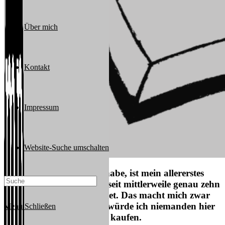
Über mich
Kontakt
Impressum
Website-Suche umschalten
Wie ich gerade entdeckt habe, ist mein allererstes
selbstgeschriebenes Buch seit mittlerweile genau zehn
Jahren auf Amazon gelistet. Das macht mich zwar
durchaus stolz. Dennoch würde ich niemanden hier
Menü
Schließen
empfehlen dieses Buch zu kaufen.