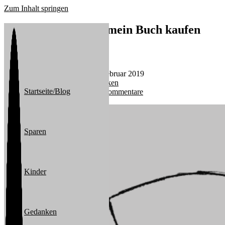
Zum Inhalt springen
Warum keiner hier mein Buch kaufen
sollte
Beitrags-Autor:
michael
Beitrag veröffentlicht:
5. Februar 2019
Beitrags-Kategorie:
Gedanken
Startseite/Blog
Beitrags-Kommentare:
0 Kommentare
Sparen
Kinder
Gedanken