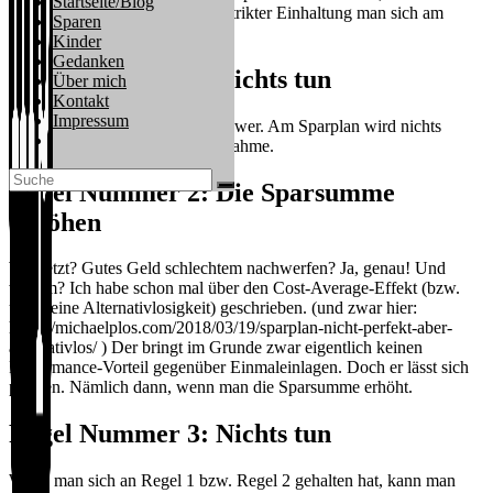
Startseite/Blog
abarbeiten kann bzw. zu deren strikter Einhaltung man sich am
Sparen
besten sogar selbstverpflichtet.
Kinder
Gedanken
Regel Nummer 1: Nichts tun
Über mich
Kontakt
Impressum
Hört sich einfach an, ist aber schwer. Am Sparplan wird nichts
Website-
verändert. Es gibt nur eine Ausnahme.
Suche
umschalten
Regel Nummer 2: Die Sparsumme
erhöhen
Wie jetzt? Gutes Geld schlechtem nachwerfen? Ja, genau! Und
warum? Ich habe schon mal über den Cost-Average-Effekt (bzw.
über seine Alternativlosigkeit) geschrieben. (und zwar hier:
https://michaelplos.com/2018/03/19/sparplan-nicht-perfekt-aber-
alternativlos/ ) Der bringt im Grunde zwar eigentlich keinen
Performance-Vorteil gegenüber Einmaleinlagen. Doch er lässt sich
pimpen. Nämlich dann, wenn man die Sparsumme erhöht.
Regel Nummer 3: Nichts tun
Wenn man sich an Regel 1 bzw. Regel 2 gehalten hat, kann man