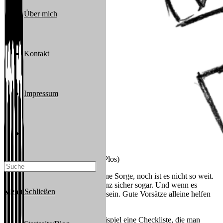
Über mich
Kontakt
Impressum
Website-
Checkliste (© Michael J. Plos)
Suche
Verdammt, der Crash ist da! Keine Sorge, noch ist es nicht so weit.
Aber der Tag wird kommen. Ganz sicher sogar. Und wenn es
Menü
Schließen
soweit ist, muss man vorbereitet sein. Gute Vorsätze alleine helfen
da wenig.
umschalten
Es braucht schon mehr. Zum Beispiel eine Checkliste, die man