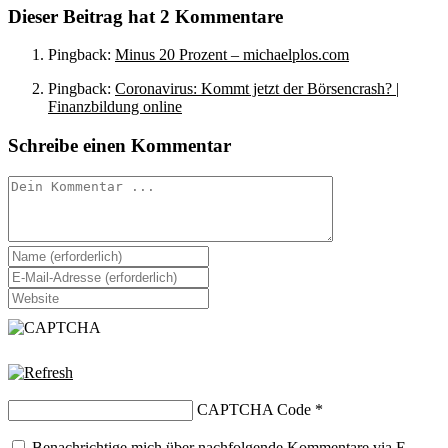
Dieser Beitrag hat 2 Kommentare
Pingback:
Minus 20 Prozent – michaelplos.com
Pingback:
Coronavirus: Kommt jetzt der Börsencrash? |
Finanzbildung online
Schreibe einen Kommentar
Kommentieren
Gib
deinen
Gib
Namen
deine
Gib
oder
E-
deine
Benutzernamen
Mail-
Website-
zum
Adresse
URL
Kommentieren
zum
ein
ein
Kommentieren
(optional)
ein
CAPTCHA Code
*
Benachrichtige mich über nachfolgende Kommentare via E-