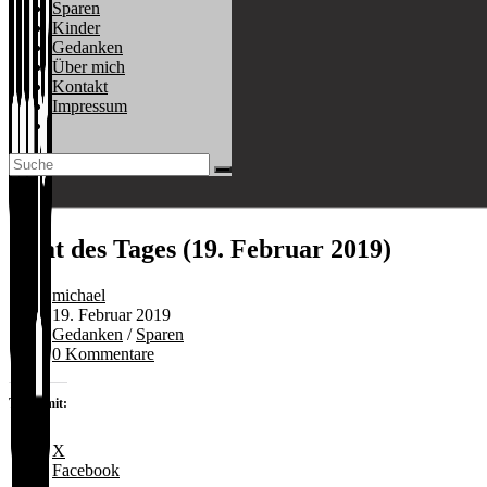
Sparen
Kinder
Gedanken
Über mich
Kontakt
Impressum
Website-
Suche
umschalten
Zitat des Tages (19. Februar 2019)
Beitrags-
michael
Autor:
Beitrag
19. Februar 2019
veröffentlicht:
Beitrags-
Gedanken
/
Sparen
Kategorie:
Beitrags-
0 Kommentare
Kommentare:
Teilen mit:
X
Facebook