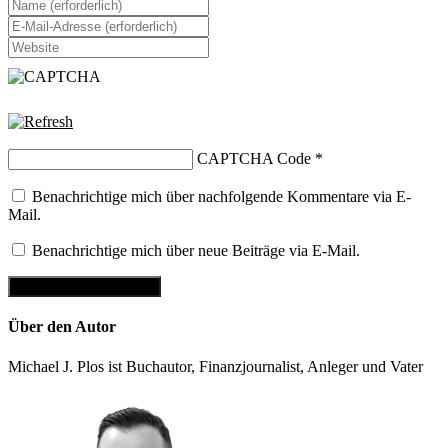
Gib
deinen
Gib
Namen
deine
Gib
oder
E-
deine
Benutzernamen
Mail-
Website-
zum
Adresse
URL
Kommentieren
zum
ein
ein
Kommentieren
(optional)
ein
CAPTCHA Code
*
Benachrichtige mich über nachfolgende Kommentare via E-
Mail.
Benachrichtige mich über neue Beiträge via E-Mail.
Über den Autor
Michael J. Plos ist Buchautor, Finanzjournalist, Anleger und Vater